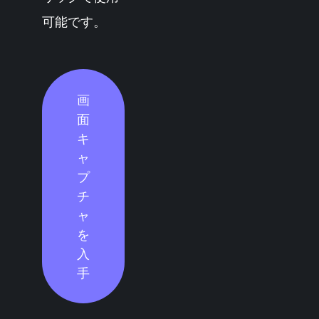
可能です。
画
面
キ
ャ
プ
チ
ャ
を
入
手