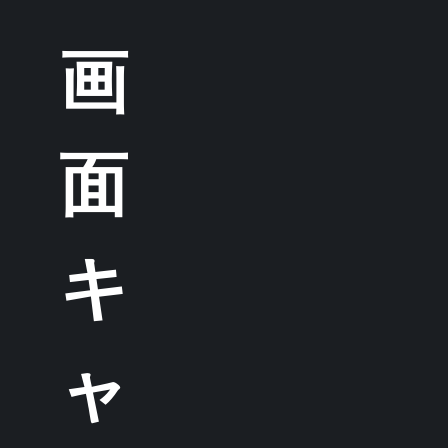
画
面
キ
ャ