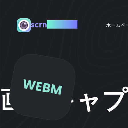
scrn
capture
ホームペ
WEBM
画面キャプ